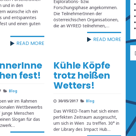
Explorations- bzw.
h und in den
Forschungsphase angekommen.
ern wünsche ich ein
Die TeilnehmerInnen der
s und entspanntes
österreichischen Organisationen,
est und einen guten
die an WYRED teilnehmen,…
READ MORE
READ MORE
nnerInne
Kühle Köpfe
hen fest!
trotz heißen
Wetters!
7
Blog
ben wir im Rahmen
30/05/2017
Blog
tionalen Wettbewerbs
Das WYRED-Team hat sich einen
” junge Menschen
perfekten Zeitraum ausgesucht,
 einen Slogan für das
um sich in Wien zu treffen. 30° in
zwerk…
der Library des Impact Hub…