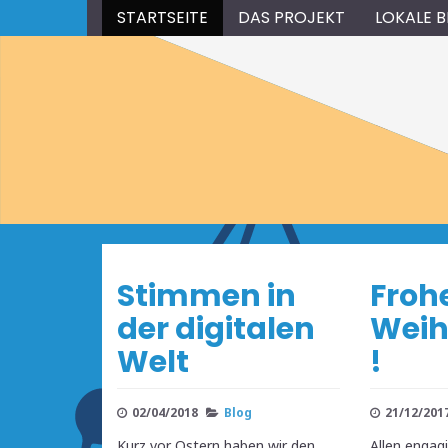
STARTSEITE
DAS PROJEKT
LOKALE 
Stimmen in
Froh
der digitalen
Weih
Welt
!
02/04/2018
Blog
21/12/201
Kurz vor Ostern haben wir den
Allen engag