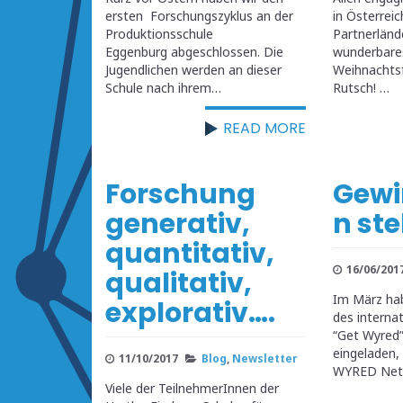
ersten Forschungszyklus an der
in Österreic
Produktionsschule
Partnerländ
Eggenburg abgeschlossen. Die
wunderbare
Jugendlichen werden an dieser
Weihnachtsf
Schule nach ihrem…
Rutsch! …
READ MORE
Forschung
Gewi
generativ,
n ste
quantitativ,
16/06/201
qualitativ,
Im März ha
explorativ….
des interna
“Get Wyred
eingeladen,
11/10/2017
Blog
,
Newsletter
WYRED Net
Viele der TeilnehmerInnen der