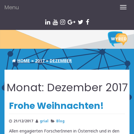
Menu
TOG
NAV
HOME
»
2017
»
DEZEMBER
Monat:
Dezember 2017
Frohe Weihnachten!
21/12/2017
grial
Blog
Allen engagierten ForscherInnen in Österreich und in den